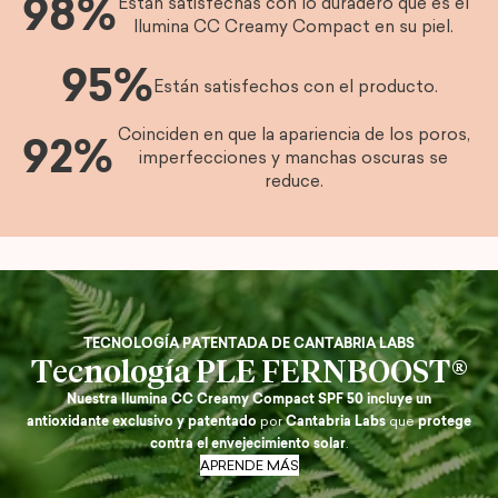
98%
Están satisfechas con lo duradero que es el
Ilumina CC Creamy Compact en su piel.
95%
Están satisfechos con el producto.
Coinciden en que la apariencia de los poros,
92%
imperfecciones y manchas oscuras se
reduce.
TECNOLOGÍA PATENTADA DE CANTABRIA LABS
Tecnología PLE FERNBOOST®
Nuestra Ilumina CC Creamy Compact SPF 50 incluye un
antioxidante exclusivo y patentado
por
Cantabria Labs
que
protege
contra el envejecimiento solar
.
APRENDE MÁS