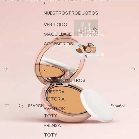
IR DIRECTAMENTE AL CONTENIDO
IR DIRECTAMENTE A LA INFORMACIÓN DEL PRODUCTO
NUESTROS PRODUCTOS
VER TODO
NUESTROS
MAQUILLAJE
PRODUCTOS
ACCESORIOS
MAQUILLAJE
SOBRE NOSOTROS
NUESTRA
HISTORIA
SEARCH
Español
EVENTOS
TOTY
PRENSA
TOTY