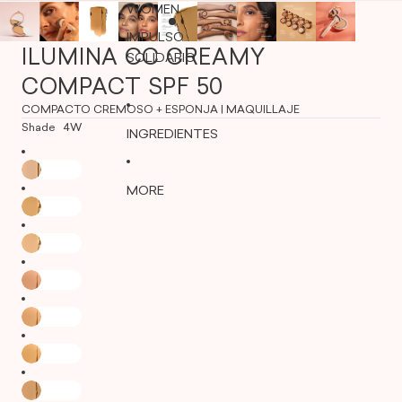
WOMEN
IMPULSO
ILUMINA CC CREAMY
SOLIDARIO
COMPACT SPF 50
COMPACTO CREMOSO + ESPONJA | MAQUILLAJE
Shade
4W
INGREDIENTES
MORE