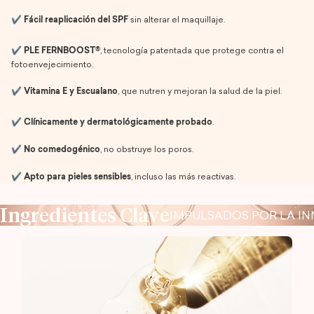
✔️
Fácil reaplicación del SPF
sin alterar el maquillaje.
✔️
PLE FERNBOOST®
, tecnología patentada que protege contra el
fotoenvejecimiento.
✔️
Vitamina E y Escualano
, que nutren y mejoran la salud de la piel.
✔️
Clínicamente y dermatológicamente probado
.
✔️
No comedogénico
, no obstruye los poros.
✔️
Apto para pieles sensibles
, incluso las más reactivas.
Ingredientes Clave
IMPULSADOS POR LA I