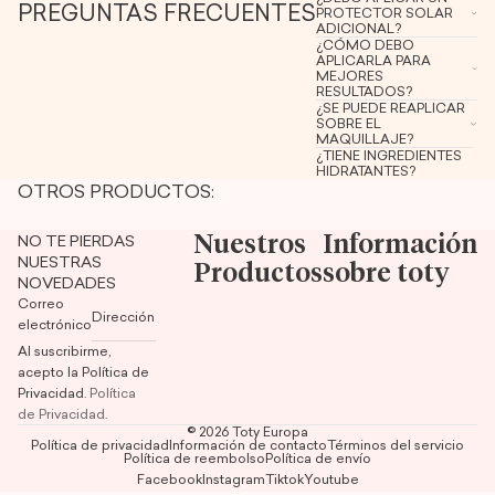
PREGUNTAS FRECUENTES
PROTECTOR SOLAR
ADICIONAL?
¿CÓMO DEBO
APLICARLA PARA
MEJORES
RESULTADOS?
¿SE PUEDE REAPLICAR
SOBRE EL
MAQUILLAJE?
¿TIENE INGREDIENTES
HIDRATANTES?
OTROS PRODUCTOS:
Nuestros
Información
NO TE PIERDAS
NUESTRAS
Productos
sobre toty
NOVEDADES
Correo
electrónico
Al suscribirme,
acepto la Política de
Privacidad.
Política
de Privacidad.
© 2026
Toty Europa
Política de privacidad
Información de contacto
Términos del servicio
Política de reembolso
Política de envío
Facebook
Instagram
Tiktok
Youtube